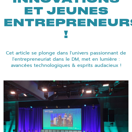
ET JEUNES
ENTREPRENEUR
!
Cet article se plonge dans l'univers passionnant de
l'entrepreneuriat dans le DM, met en lumière :
avancées technologiques & esprits audacieux !